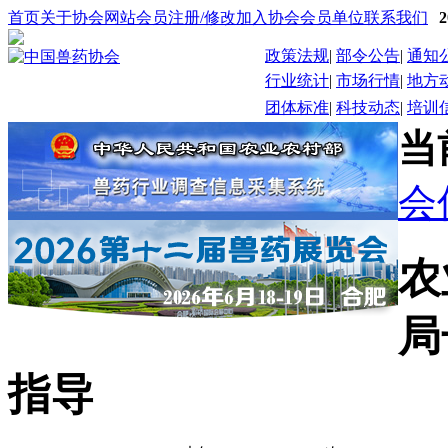
首页
关于协会
网站会员注册/修改
加入协会
会员单位
联系我们
政策法规
|
部令公告
|
通知
行业统计
|
市场行情
|
地方
团体标准
|
科技动态
|
培训
当
会
农
局
指导