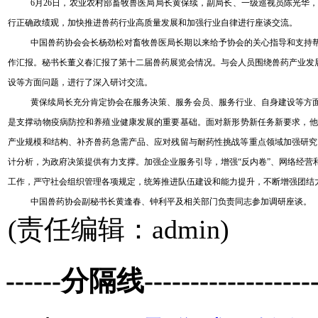
6月26日，农业农村部畜牧兽医局局长黄保续，副局长、一级巡视员陈光华
行正确政绩观
，
加快推进兽药行业高质量发展
和
加强
行业自律
进行座谈交流。
中国兽药协会会长杨劲松对
畜牧兽医局长期以来给予协会的关心指导
和
支持
作汇报。
秘书长董义春
汇报
了第十二届兽药展览会情况。与会人员围绕兽药产业发展
设等方面
问题
，
进行了深入研讨交流。
黄保续局长充分肯定协会在服务决策、
服务会员、服务行业、自身建设
等方
是
支
撑
动物
疫病防控和养殖业健康发展的重要基础
。面对新形势新任务新要求
，
他
产业规模和结构、补齐兽药急需
产品
、应对残留与耐药性挑战等重点领域加强研究
计分析，为政府
决策提供有力支撑
。
加强企业服务引导，增强“反内卷”、网络经
工作
，
严守社会组织管理各项
规定
，
统筹推进队伍建设和能力提升，不断增强团结
中国兽药协会副秘书长黄逢春、钟利平及相关部门负责同志参加调研座谈。
(责任编辑：admin)
------分隔线--------------------