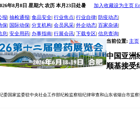
2026年8月8日 星期六 农历 本月23日处暑
加入收藏
设为主页
En
公报
|
抽检通报
|
食品安全
|
行业焦点
|
行业自律
|
防疫动态
|
动保
|
国际动保
|
分支机构
|
会员风采
|
外企动态
|
百家杂谈
|
信息
|
安全用药
|
办事指南
|
行展会讯
|
下载专区
|
信息查询
|
当前位置:
主页
中国亚洲
顺基接受
纪委国家监委驻中央社会工作部纪检监察组纪律审查和山东省烟台市监察