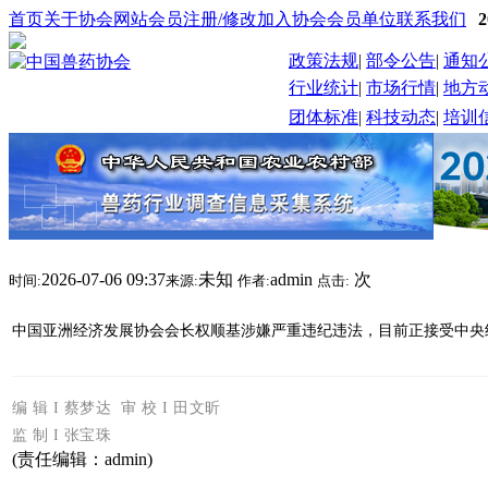
首页
关于协会
网站会员注册/修改
加入协会
会员单位
联系我们
政策法规
|
部令公告
|
通知
行业统计
|
市场行情
|
地方
团体标准
|
科技动态
|
培训
2026-07-06 09:37
未知
admin
次
时间:
来源:
作者:
点击:
中国亚洲经济发展协会会长权顺基涉嫌严重违纪违法，目前正接受中央
编 辑 I 蔡梦达
审 校 I 田文昕
监 制
I 张宝珠
(责任编辑：admin)