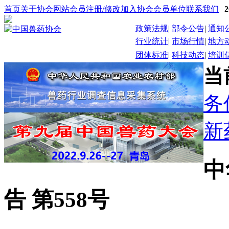
首页
关于协会
网站会员注册/修改
加入协会
会员单位
联系我们
政策法规
|
部令公告
|
通知
行业统计
|
市场行情
|
地方
团体标准
|
科技动态
|
培训
当
务
新
中
告 第558号