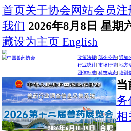
首页
关于协会
网站会员注
我们
2026年8月8日 星期
藏
设为主页
English
政策法规
|
部令公告
|
通知
行业统计
|
市场行情
|
地方
团体标准
|
科技动态
|
培训
当
务
相