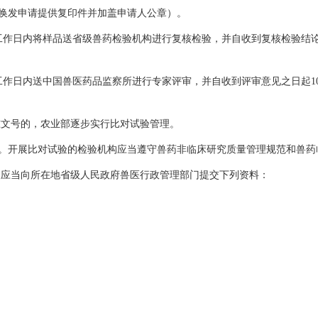
换发申请提供复印件并加盖申请人公章）。
日内将样品送省级兽药检验机构进行复核检验，并自收到复核检验结论
日内送中国兽医药品监察所进行专家评审，并自收到评审意见之日起1
准文号的，农业部逐步实行比对试验管理。
开展比对试验的检验机构应当遵守兽药非临床研究质量管理规范和兽药临
人应当向所在地省级人民政府兽医行政管理部门提交下列资料：