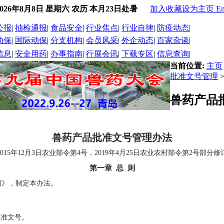
2026年8月8日 星期六 农历 本月23日处暑
加入收藏
设为主页
En
公报
|
抽检通报
|
食品安全
|
行业焦点
|
行业自律
|
防疫动态
|
动保
|
国际动保
|
分支机构
|
会员风采
|
外企动态
|
百家杂谈
|
信息
|
安全用药
|
办事指南
|
行展会讯
|
下载专区
|
信息查询
|
当前位置:
主页
批准文号管理
兽药产品
兽药产品批准文号管理办法
2015年12月3日农业部令第4号，2019年4月25日农业农村部令第2号部分修
第一章 总 则
例》，制定本办法。
批准文号。