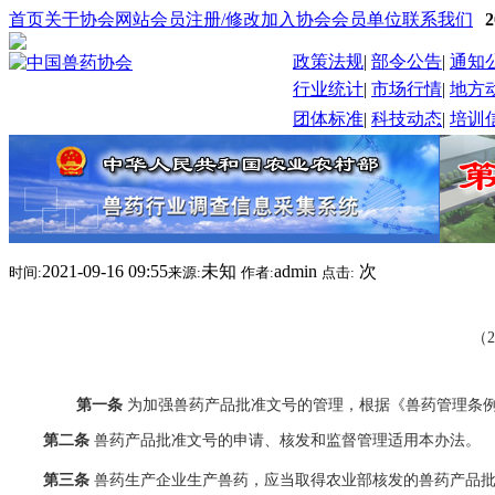
首页
关于协会
网站会员注册/修改
加入协会
会员单位
联系我们
政策法规
|
部令公告
|
通知
行业统计
|
市场行情
|
地方
团体标准
|
科技动态
|
培训
2021-09-16 09:55
未知
admin
次
时间:
来源:
作者:
点击:
（
第一条
为加强兽药产品批准文号的管理，根据《兽药管理条
第二条
兽药产品批准文号的申请、核发和监督管理适用本办法。
第三条
兽药生产企业生产兽药，应当取得农业部核发的兽药产品