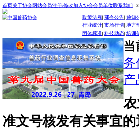
首页
关于协会
网站会员注册/修改
加入协会
会员单位
联系我们
政策法规
|
部令公告
|
通知
行业统计
|
市场行情
|
地方
团体标准
|
科技动态
|
培训
当
务
产
农
准文号核发有关事宜的